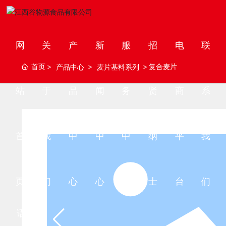
网
关
产
新
服
招
电
联
首页
复合麦片
产品中心
麦片基料系列
站
于
品
闻
务
贤
商
系
首
我
中
中
中
纳
平
我
页
们
心
心
心
士
台
们
语言