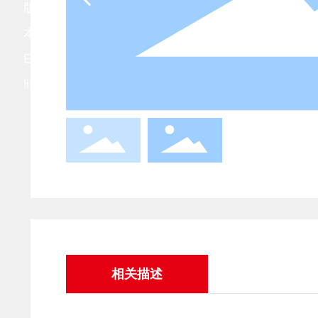
版
本：
Eng
lish
相关描述